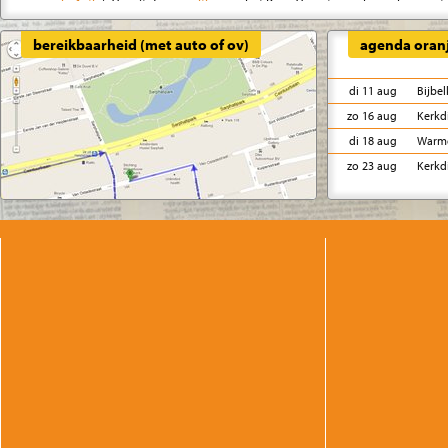
in Actie
). Vanuit de
expositie
over het Roze Verzet gaan bezoekers met e
vrijheid, zichtbaarheid, identiteit, gelijkwaardigheid en de moed om jez
bereikbaarheid (met auto of ov)
agenda oran
verbindt verleden en heden en sluit af met ontmoeting, muziek en plez
win leuke prijzen in de Smartlappenbingo. Meld je aan via
dialoog@dialo
di 11 aug
Bijbel
zo 16 aug
Kerkdi
di 18 aug
Warme
zo 23 aug
Kerkdi