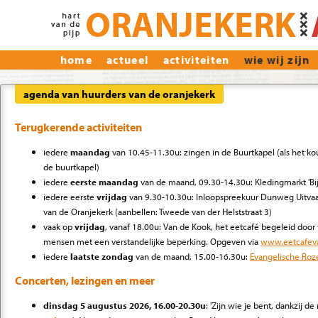
home
actueel
activiteiten
wie wij zijn
agenda van huurders van de oranjekerk
Terugkerende activiteiten
iedere
maandag
van 10.45-11.30u: zingen in de Buurtkapel (als het kou
de buurtkapel)
iedere
eerste maandag
van de maand, 09.30-14.30u: Kledingmarkt 'Bij
iedere eerste
vrijdag
van 9.30-10.30u: Inloopspreekuur
Dunweg Uitvaar
van de Oranjekerk (aanbellen: Tweede van der Helststraat 3)
vaak op
vrijdag
, vanaf 18.00u: Van de Kook, het eetcafé begeleid door 
mensen met een verstandelijke beperking. Opgeven via
www.eetcafev
iedere
laatste zondag
van de maand, 15.00-16.30u:
Evangelische Roze
Concerten, lezingen en meer
dinsdag 5 augustus 2026, 16.00-20.30u
: 'Zijn wie je bent, dankzij 