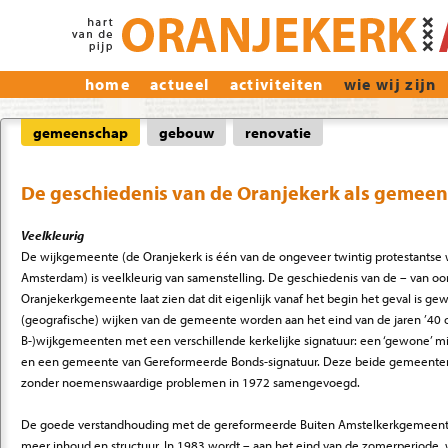
home
actueel
activiteiten
wie wij zijn
gemeenschap
gebouw
renovatie
De geschiedenis van de Oranjekerk als gemee
Veelkleurig
De wijkgemeente (de Oranjekerk is één van de ongeveer twintig protestantse
Amsterdam) is veelkleurig van samenstelling. De geschiedenis van de – van o
Oranjekerkgemeente laat zien dat dit eigenlijk vanaf het begin het geval is gew
(geografische) wijken van de gemeente worden aan het eind van de jaren ’40
B-)wijkgemeenten met een verschillende kerkelijke signatuur: een ‘gewone’
en een gemeente van Gereformeerde Bonds-signatuur. Deze beide gemeenten 
zonder noemenswaardige problemen in 1972 samengevoegd.
De goede verstandhouding met de gereformeerde Buiten Amstelkerkgemeente k
meer inhoud en structuur. In 1983 wordt – aan het eind van de zomerperiode, 