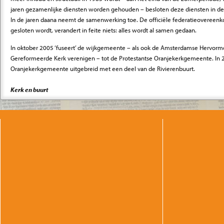
jaren gezamenlijke diensten worden gehouden – besloten deze diensten in de 
In de jaren daana neemt de samenwerking toe. De officiële federatieover­eenk
gesloten wordt, verandert in feite niets: alles wordt al samen gedaan.
In oktober 2005 ‘fuseert’ de wijkgemeente – als ook de Amsterdamse Hervo
Gereformeerde Kerk verenigen – tot de Protestantse Oranjekerkgemeente. In 
Oranjekerkgemeente uitgebreid met een deel van de Rivierenbuurt.
Kerk en buurt
Al vanaf de begintijd van de Oranjekerkgemeente zijn er veel diakonale en op de
zo is er een naaikrans, een krans die werkt voor ‘behoeftigen’, een dienstbodenk
warm eten, werkverschaffing voor weduwen en een poli­­­kliniek voor kinderen. E
het Oranjehuis (het naast de kerk gelegen wijkgebouw), maar deze heeft aanv
kerk. Als in de Tweede Wereldoorlog veel zelfstandige verenigingen verboden w
de kinderkerk zich aan bij de Oranjekerkgemeente. Naast de kinderkerk is er d
jeugdzorgwerk in de Pijp.
In latere publicaties worden vergelijkbare activiteiten genoemd: er is wijkverpl
sociaal werkster; een comité voor ziekenzorg, een damesclub, die kleding, lak
‘armen’ en een ouderenclub. Ook wordt melding gemaakt van een bibliotheek. V
Amsterdamse kerkblad bij het 75-jarig bestaan van de kerk hebben de generati
hebben gehouden, ondermeer ‘sociaal in de frontlinie [..]. gestaan’.