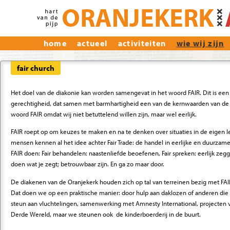
home
actueel
activiteiten
wie wij zijn
fair church
Het doel van de diakonie kan worden samengevat in het woord FAIR. Dit is ee
gerechtigheid, dat samen met barmhartigheid een van de kernwaarden van de d
woord FAIR omdat wij niet betuttelend willen zijn, maar wel eerlijk.
FAIR roept op om keuzes te maken en na te denken over situaties in de eigen 
mensen kennen al het idee achter Fair Trade: de handel in eerlijke en duurzame
FAIR doen: Fair behandelen: naastenliefde beoefenen, Fair spreken: eerlijk zeg
doen wat je zegt; betrouwbaar zijn. En ga zo maar door.
De diakenen van de Oranjekerk houden zich op tal van terreinen bezig met FAIR
Dat doen we op een praktische manier: door hulp aan daklozen of anderen die fi
steun aan vluchtelingen, samenwerking met Amnesty International, projecten 
Derde Wereld, maar we steunen ook de kinderboerderij in de buurt.