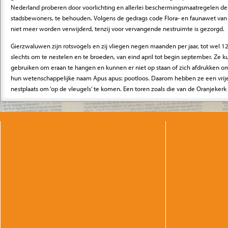
Nederland proberen door voorlichting en allerlei beschermingsmaatregelen d
stadsbewoners, te behouden. Volgens de gedrags code Flora- en faunawet va
niet meer worden verwijderd, tenzij voor vervangende nestruimte is gezorgd.
Gierzwaluwen zijn rotsvogels en zij vliegen negen maanden per jaar, tot wel 1
slechts om te nestelen en te broeden, van eind april tot begin september. Ze 
gebruiken om eraan te hangen en kunnen er niet op staan of zich afdrukken o
hun wetenschappelijke naam Apus apus: pootloos. Daarom hebben ze een vrije 
nestplaats om ‘op de vleugels’ te komen. Een toren zoals die van de Oranjekerk 
voor.
Gierzwaluwen zijn nesttrouw. Ze keren elk jaar met dezelfde partner vanuit zuid
terug naar hun oude nest. Ze arriveren eind april, met een beetje geluk precie
is dan genoeg opgewarmd om hoog in de lucht voldoende voedsel, van belang
voortplantingsproces, te kunnen vangen: muggen, luizen, zweefvliegjes, darren
tienduizenden per dag.
De naam ‘gierzwaluw’ is afkomstig van het srie-srie geluid dat de vogels make
langs horen gieren, als ware luchtacrobaten scherend over de daken, tussen d
toren. Het is altijd weer aangrijpend wanneer de vogels aan het eind van het se
hebben. Ineens is de hemel stil en leeg...
Informatie