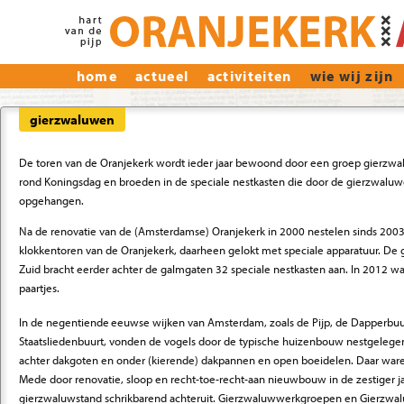
home
actueel
activiteiten
wie wij zijn
gierzwaluwen
De toren van de Oranjekerk wordt ieder jaar bewoond door een groep gierzwalu
rond Koningsdag en broeden in de speciale nestkasten die door de gierzwalu
opgehangen.
Na de renovatie van de (Amsterdamse) Oranjekerk in 2000 nestelen sinds 200
klokkentoren van de Oranjekerk, daarheen gelokt met speciale apparatuur. D
Zuid bracht eerder achter de galmgaten 32 speciale nestkasten aan. In 2012 wa
paartjes.
In de negentiende
eeuwse wijken van Amsterdam, zoals de Pijp, de Dapperbuur
Staatsliedenbuurt, vonden de vogels door de typische huizenbouw nestgelegenh
achter dakgoten en onder (kierende) dakpannen en open boeidelen. Daar ware
Mede door renovatie, sloop en recht-toe-recht-aan nieuwbouw in de zestiger j
gierzwaluwstand schrikbarend achteruit. Gierzwaluwwerkgroepen en Gierzwa